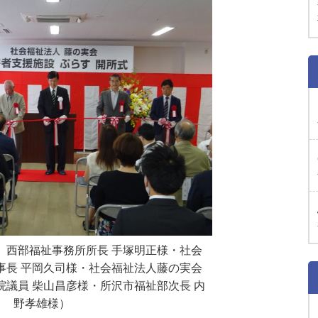
 西部福祉事務所所長 手塚明正様・社会
事長 平岡久司様・社会福祉法人藤の実会
院議員 柴山昌彦様・所沢市福祉部次長 内
野孝雄様）