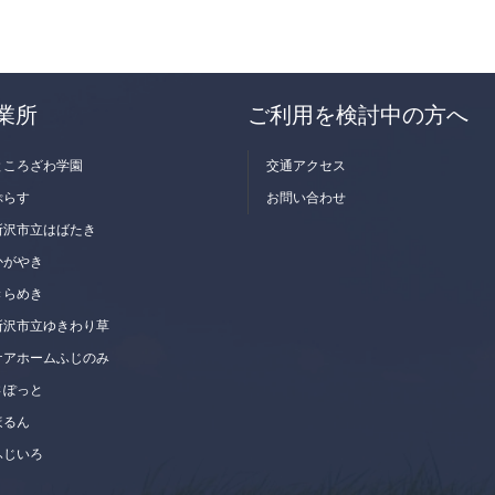
業所
ご利用を検討中の方へ
ところざわ学園
交通アクセス
ぷらす
お問い合わせ
所沢市立はばたき
かがやき
きらめき
所沢市立ゆきわり草
ケアホームふじのみ
さぽっと
ほるん
ふじいろ