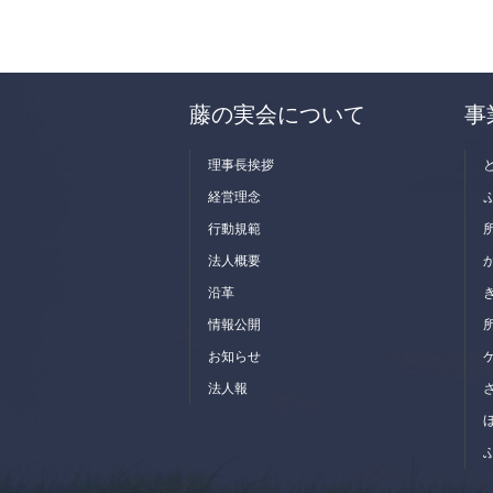
藤の実会について
事
理事長挨拶
経営理念
行動規範
法人概要
沿革
情報公開
お知らせ
法人報