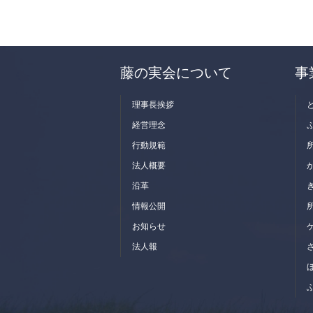
藤の実会について
事
理事長挨拶
経営理念
行動規範
法人概要
沿革
情報公開
お知らせ
法人報