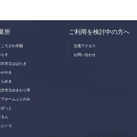
業所
ご利用を検討中の方へ
ところざわ学園
交通アクセス
ぷらす
お問い合わせ
所沢市立はばたき
かがやき
きらめき
所沢市立ゆきわり草
ケアホームふじのみ
さぽっと
ほるん
ふじいろ