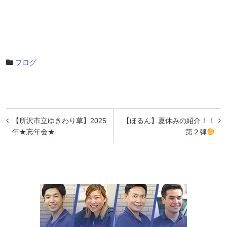
ブログ
投
【所沢市立ゆきわり草】2025
【ほるん】夏休みの紹介！！
稿
年★忘年会★
第２弾
ナ
ビ
ゲ
ー
シ