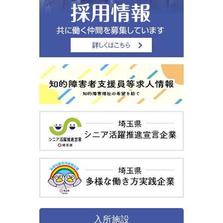
ョ
ン
入所施設